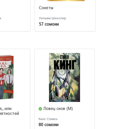
Сонеты
Борис Пасте
Стихотворе
м
Уильям Шекспир
Пастернак Бор
57 сомони
85 сомони
s, или
Ловец снов (М)
Миля над 
иятностей
Кинг Стивен
Лиз Томфорд
80 сомони
132 сомони