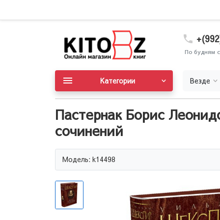
+(992
По будням с
Категории
Везде
Пастернак Борис Леонид
сочинений
Модель: k14498