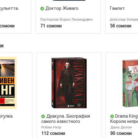
ульетта.
Доктор Живаго
Гамлет
Пастернак Борис Леонидович
Шекспир Уилья
 сомони
71 сомони
56 сомони
ии
огулка
Дракула. Биография
Drama King
самого известного
Короли непр
вампира (закрашенный
Робин Негр
Дана Делон
обрез)
112 сомони
90 сомони