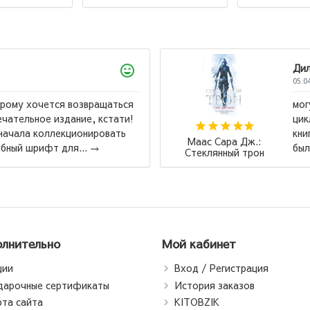
Дилноза
05.04.2026
могу сказать, что книга классная, у меня есть весь
цикл, и я поняла многое из нее. Но последняя
книга ,,Королевство пепла,, меня разбила, это
Робер
было как глотать стекло, но ...
→
Падари
пада
Богаты
пап
лнительно
Мой кабинет
ции
Вход / Регистрация
дарочные сертификаты
История заказов
рта сайта
KITOBZIK