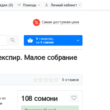
адки (0)
Помощь
Личный кабинет
Самая доступная цена
0
товар(ов),
на
0 сомони
експир. Малое собрание
0 отзывов
108 сомони
о из
ем
Предзаказ 15 дней