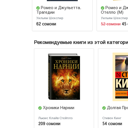
Ромео и Джульетта.
Ромео и Дж
Трагедии
Отелло (М)
Уильям Шекспир
Уильям Шекспир
62 сомони
52 сомони
45
Рекомендуемые книги из этой категор
Хроники Нарнии
Долгая Пр
Льюис Клайв Стейплз
Стивен Кинг
209 сомони
54 сомони