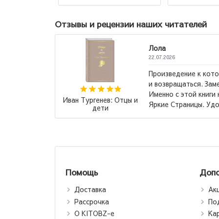
Отзывы и рецензии наших читателей
которому хочется возвращаться
 Замечательное издание, кстати!
ниги начала коллекционировать
Маас Сара Дж.:
 Удобный шрифт для...
→
Стеклянный трон
Помощь
Допо
Доставка
Ак
Рассрочка
По
О KITOBZ-е
Ка