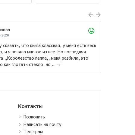
Ахтамзода Мухибулло
09.07.2026
Китоби бехтарин ба ман махкул шуд ва бо нарх
дастрас ❤️...
→
т Кийосаки:
 сарватманд,
ри фақир /
й папа, бедный
а (jahon.tj)
Контакты
Позвонить
Написать на почту
Телеграм