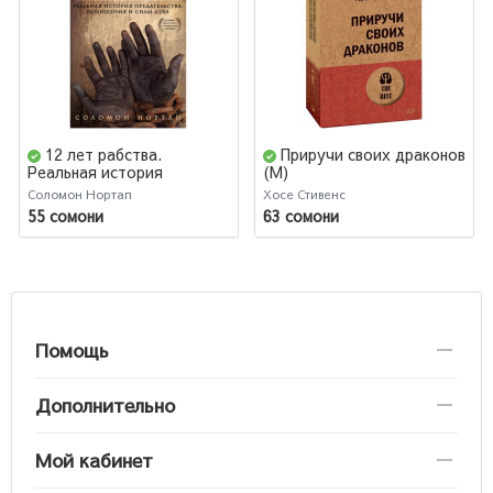
12 лет рабства.
Приручи своих драконов
Реальная история
(М)
предательства, похищения
Соломон Нортап
Хосе Стивенс
и силы духа (М)
55 сомони
63 сомони
Помощь
Дополнительно
Мой кабинет