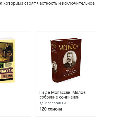
за которыми стоят честность и исключительное
Ги де Мопассан. Малое
Милый друг.
собрание сочинений
де Мопассан Ги
Мопассан Ги д
120 сомони
87 сомони