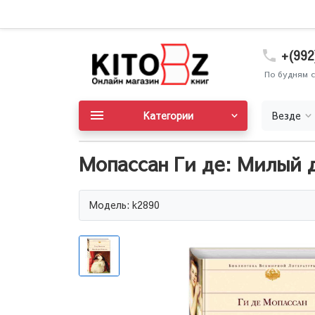
+(992
По будням с
Категории
Везде
Мопассан Ги де: Милый 
Модель: k2890