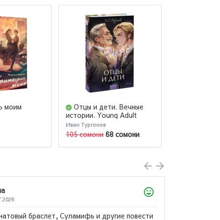
ь моим
Отцы и дети. Вечные
Дары волх
истории. Young Adult
Иван Тургенев
О. Генри
105 сомони
68 сомони
82 сомони
Ахтамзода Мухибулло
09.07.2026