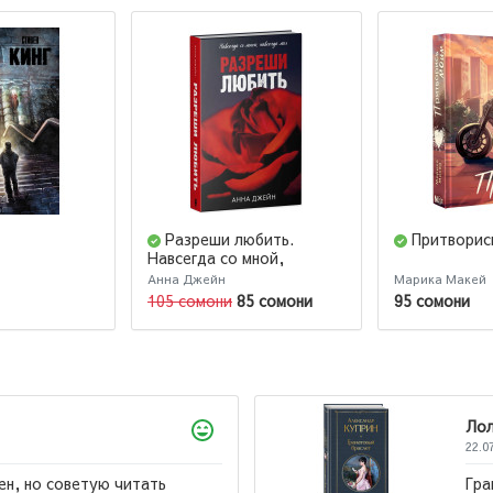
Разреши любить.
Притворис
Навсегда со мной,
навсегда моя
Анна Джейн
Марика Макей
(абстрактная)
105 сомони
85 сомони
95 сомони
Лола
22.07.2026
Гранатовый браслет, Суламифь и другие повести