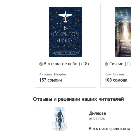
В открытое небо (+18)
Сияние (Т)
Антонио Итурбе
Кинг Стивен
157 сомони
108 сомони
Отзывы и рецензии наших читателей
превосходен, но советую читать