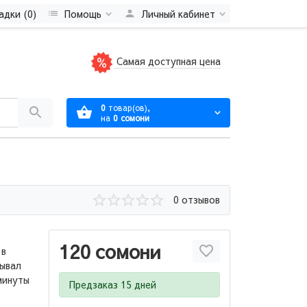
адки (0)
Помощь
Личный кабинет
Самая доступная цена
0
товар(ов),
на
0 сомони
0 отзывов
120 сомони
 в
сывал
минуты
Предзаказ 15 дней