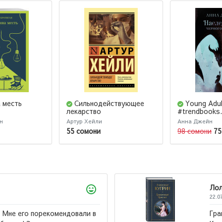
 месть
Сильнодействующее
Young Adul
лекарство
#trendbooks
черного дра
н
Артур Хейли
Анна Джейн
55 сомони
98 сомони
75
а
2026
атовый браслет, Суламифь и другие повести