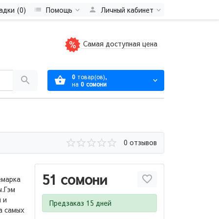
адки (0)
Помощь
Личный кабинет
Самая доступная цена
0
товар(ов),
на
0 сомони
0 отзывов
51 сомони
емарка
ы.Гэм
 и
Предзаказ 15 дней
а самых