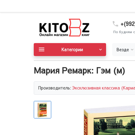
+(992
По будням с
Категории
Везде
Мария Ремарк: Гэм (м)
Производитель:
Эксклюзивная классика (Карм