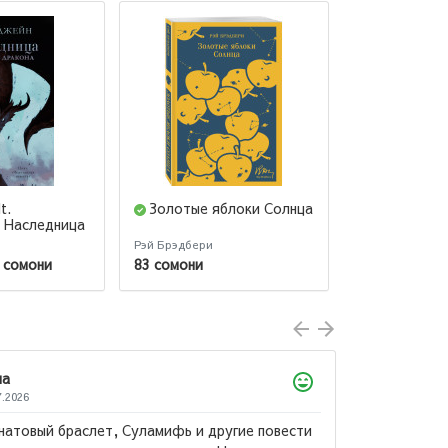
t.
Золотые яблоки Солнца
Мертвые 
. Наследница
кона
Рэй Брэдбери
Гоголь Николай
 сомони
83 сомони
53 сомони
Лола
22.07.2026
Произведение к которому хочется возвращаться