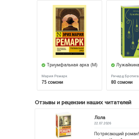
Триумфальная арка (М)
Лужайкина
Мария Ремарк
Ричард Бротига
75 сомони
80 сомони
Отзывы и рецензии наших читателей
Лол
22.07.
Мне его порекомендовали в
Гран