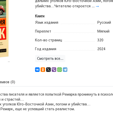
дальних уголков Юго-Восточной Азии, погон
убийства…Читателю откроется ...
→
Книги
Язык издания
Русский
Переплет
Мягкий
Кол-во страниц
320
Год издания
2024
Смотреть все...
зывов (0)
ества писателя и является попыткой Ремарка проникнуть в психо
й и страстей…
х уголков Юго-Восточной Азии, погони и убийства…
Ремарк, еще не успевший стать реалистом.