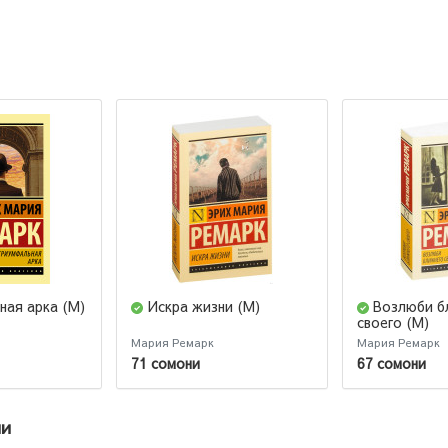
ая арка (М)
Искра жизни (М)
Возлюби б
своего (М)
Мария Ремарк
Мария Ремарк
71 сомони
67 сомони
ии