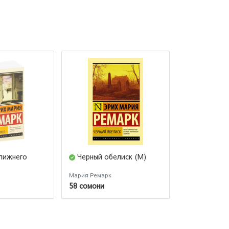
лижнего
Черный обелиск (М)
Жизнь вза
неба любимч
Мария Ремарк
Мария Ремарк
58 сомони
56 сомони