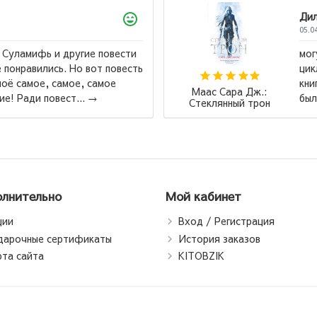
Дил
05.0
 Суламифь и другие повести
мог
 понравились. Но вот повесть
цик
оё самое, самое, самое
кни
Маас Сара Дж.:
е! Ради повест...
→
был
Стеклянный трон
лнительно
Мой кабинет
ции
Вход / Регистрация
дарочные сертификаты
История заказов
рта сайта
KITOBZIK