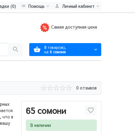
адки (0)
Помощь
Личный кабинет
Самая доступная цена
0
товар(ов),
на
0 сомони
0 отзывов
ярных
65 сомони
вается
, что в
 вашу
В наличии