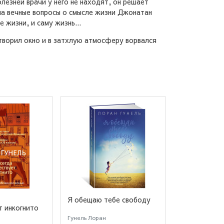
лезней врачи у него не находят, он решает
 на вечные вопросы о смысле жизни Джонатан
 жизни, и саму жизнь...
отворил окно и в затхлую атмосферу ворвался
Я обещаю тебе свободу
Философ, к
хватало муд
т инкогнито
Гунель Лоран
Гунель Лоран