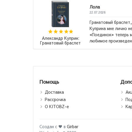
Лола
22.07.2026
льное,
Гранатовый браслет,
вообщем. А
Куприна мне лично не
ое,
«Поединок» теперь м
Александр Куприн:
ых неудо...
любимое произведени
Гранатовый браслет
Помощь
Допо
Доставка
Ак
Рассрочка
По
О KITOBZ-е
Ка
Создан с ♥ в
Girbar