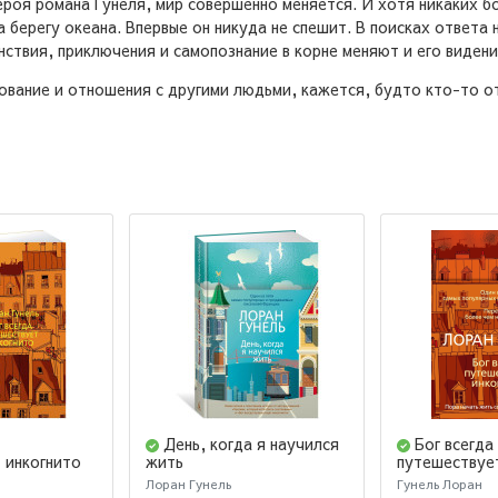
роя романа Гунеля, мир совершенно меняется. И хотя никаких бо
а берегу океана. Впервые он никуда не спешит. В поисках ответа
нствия, приключения и самопознание в корне меняют и его видение
вование и отношения с другими людьми, кажется, будто кто-то 
День, когда я научился
Бог всегда
 инкогнито
жить
путешествуе
Лоран Гунель
Гунель Лоран