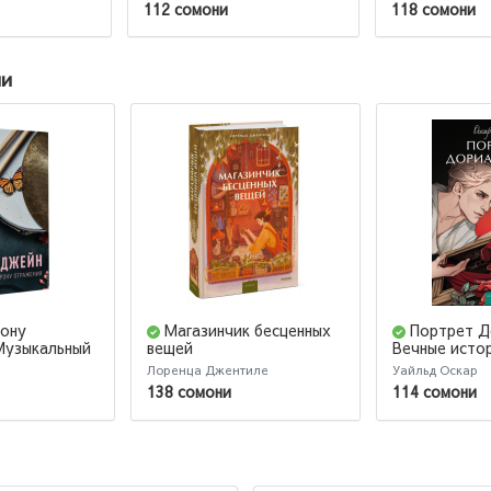
112 сомони
118 сомони
ии
рону
Магазинчик бесценных
Портрет Д
Музыкальный
вещей
Вечные исто
Adult
Лоренца Джентиле
Уайльд Оскар
138 сомони
114 сомони