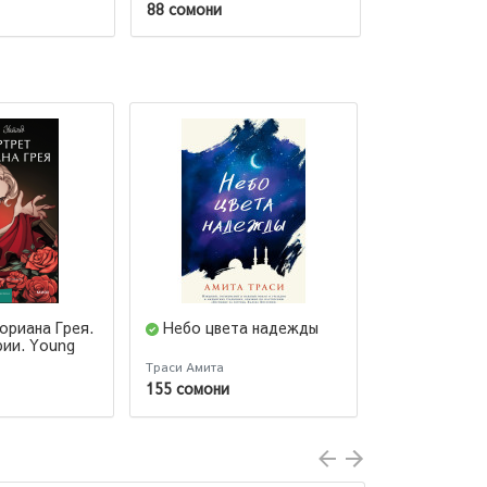
88 сомони
88 сомони
ориана Грея.
Небо цвета надежды
Хорошие 
рии. Young
Траси Амита
Олкотт Луиза М
155 сомони
51 сомони