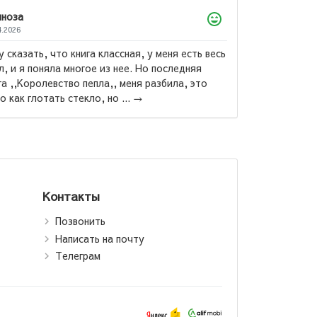
ноза
4.2026
у сказать, что книга классная, у меня есть весь
л, и я поняла многое из нее. Но последняя
га ,,Королевство пепла,, меня разбила, это
Маас Са
о как глотать стекло, но ...
→
Стеклянн
Контакты
Позвонить
Написать на почту
Телеграм