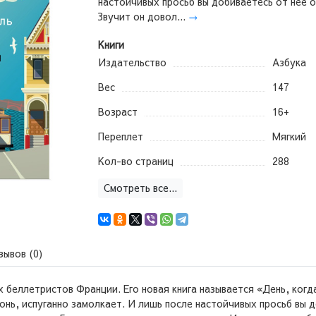
настойчивых просьб вы добиваетесь от нее о
Звучит он довол...
→
Книги
Издательство
Азбука
Вес
147
Возраст
16+
Переплет
Мягкий
Кол-во страниц
288
Смотреть все...
зывов (0)
 беллетристов Франции. Его новая книга называется «День, когд
онь, испуганно замолкает. И лишь после настойчивых просьб вы 