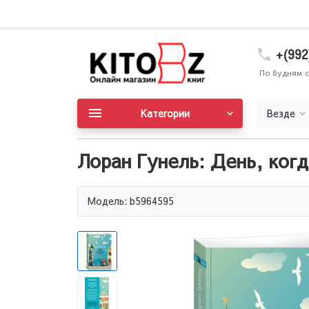
+(992
По будням с
Категории
Везде
Лоран Гунель: День, ког
Модель: b5964595