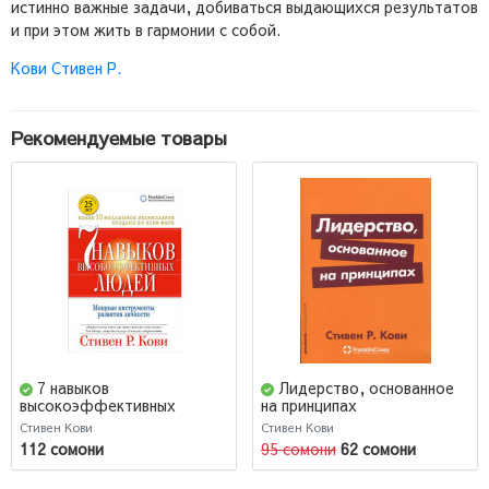
истинно важные задачи, добиваться выдающихся результатов
и при этом жить в гармонии с собой.
Кови Стивен Р.
Рекомендуемые товары
7 навыков
Лидерство, основанное
высокоэффективных
на принципах
людей. Мощные
Стивен Кови
Стивен Кови
инструменты развития
112 сомони
95 сомони
62 сомони
личности / Семь навыков
высокоэффективны. (AB)