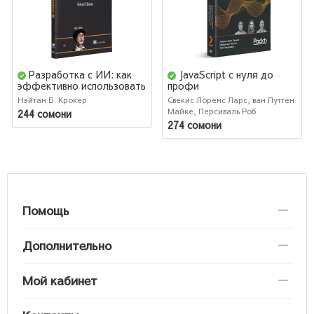
Разработка с ИИ: как
JavaScript с нуля до
эффективно использовать
профи
ChatGPT и Copilot
Нэйтан Б. Крокер
Свекис Лоренс Ларс, ван Путтен
Майке, Персиваль Роб
244 сомони
274 сомони
Помощь
Дополнительно
Мой кабинет