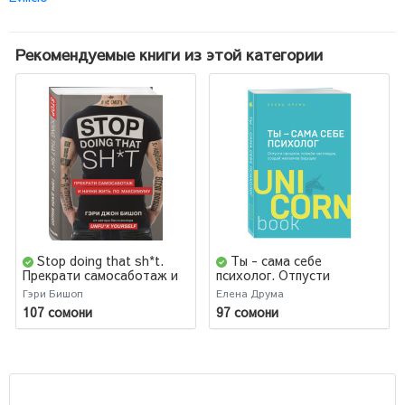
Рекомендуемые книги из этой категории
Stop doing that sh*t.
Ты - сама себе
Прекрати самосаботаж и
психолог. Отпусти
начни жить по максимуму
прошлое. Полюби
Гэри Бишоп
Елена Друма
настоящее. Создай
107 сомони
97 сомони
желаемое будущее (М)