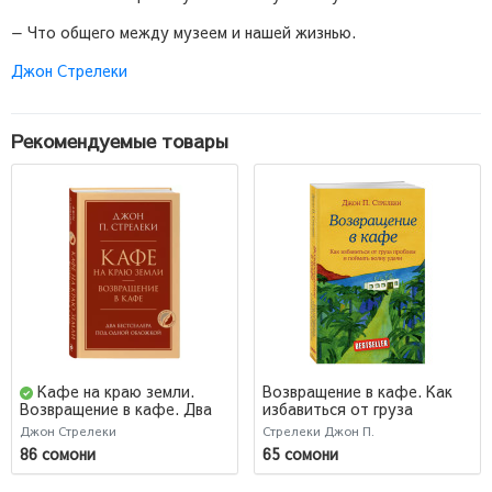
— Что общего между музеем и нашей жизнью.
Джон Стрелеки
Рекомендуемые товары
Кафе на краю земли.
Возвращение в кафе. Как
избавиться от груза
Возвращение в кафе. Два
проблем и поймать волну
бестселлера под одной
Джон Стрелеки
Стрелеки Джон П.
удачи / Return to The Why
обложкой
86 сомони
65 сомони
Café