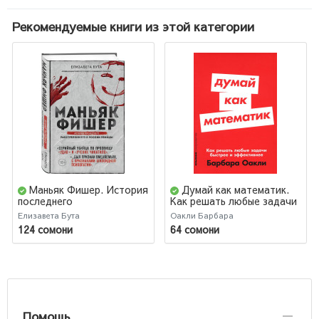
Рекомендуемые книги из этой категории
Маньяк Фишер. История
Думай как математик.
последнего
Как решать любые задачи
расстрелянного в России
быстрее и эффективнее
Елизавета Бута
Оакли Барбара
убийцы
(М)
124 сомони
64 сомони
Помощь