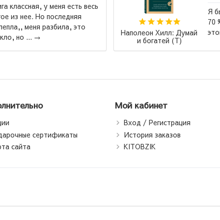
ая, у меня есть весь
Я бы назвал 
е. Но последняя
70 % книг по
еня разбила, это
этой книги...
Наполеон Хилл: Думай
.
→
и богатей (Т)
лнительно
Мой кабинет
ции
Вход / Регистрация
дарочные сертификаты
История заказов
рта сайта
KITOBZIK