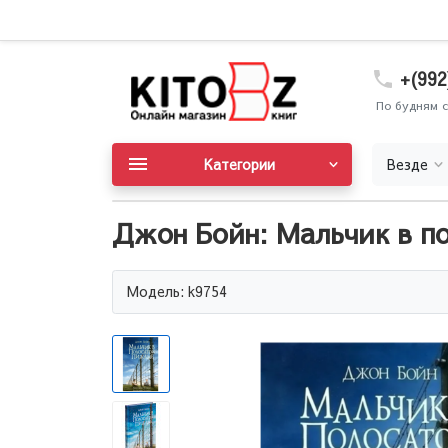
+(992
По будням с
Категории
Везде
Джон Бойн: Мальчик в п
Модель: k9754