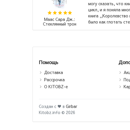
 в
могу сказать, что книга классн
,
цикл, и я поняла многое из не
книга ,,Королевство пепла,, м
Маас Сара Дж.:
было как глотать стекло, но ..
Стеклянный трон
Помощь
Допо
Доставка
Ак
Рассрочка
По
О KITOBZ-е
Ка
Создан с ♥ в
Girbar
Kitobz.info © 2026