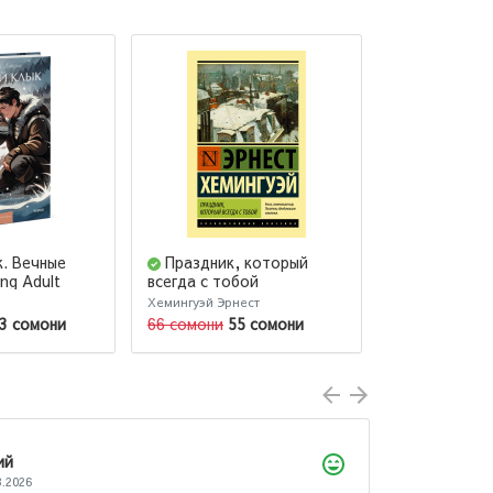
к. Вечные
Праздник, который
Королек -
ng Adult
всегда с тобой
певчая
Хемингуэй Эрнест
Гюнтекин Реша
3 сомони
66 сомони
55 сомони
99 сомони