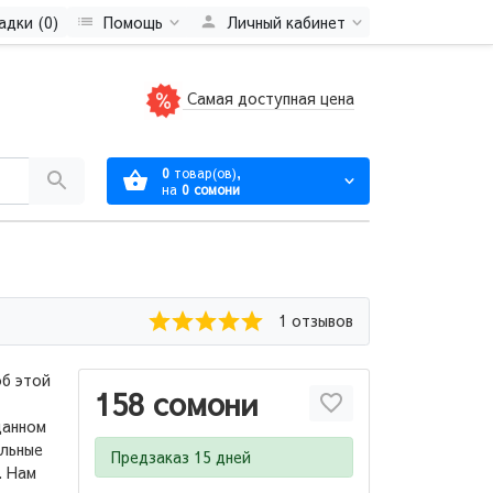
адки (0)
Помощь
Личный кабинет
Самая доступная цена
0
товар(ов),
на
0 сомони
1 отзывов
об этой
158 сомони
данном
ельные
Предзаказ 15 дней
. Нам