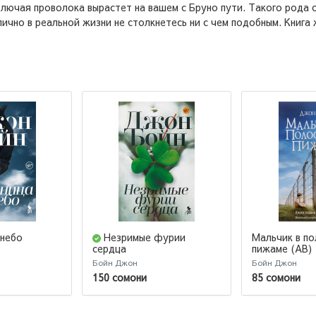
олючая проволока вырастет на вашем с Бруно пути. Такого рода
лично в реальной жизни не столкнетесь ни с чем подобным. Книга 
 небо
Незримые фурии
Мальчик в п
пижаме (AB)
сердца
Бойн Джон
Бойн Джон
150 сомони
85 сомони