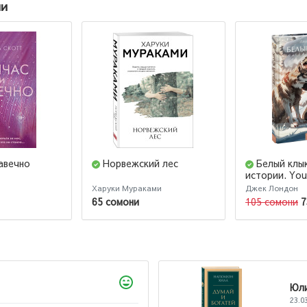
ии
авечно
Норвежский лес
Белый клы
истории. You
Харуки Мураками
Джек Лондон
65 сомони
105 сомони
7
Юлий
23.03.2026