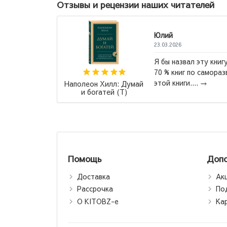
Отзывы и рецензии наших читателей
л эту книгу "Лучшая книга всех времен".
по саморазвитие написаны по шаблону
...
→
Иван Тургенев: От
дети
Помощь
Допо
Доставка
Ак
Рассрочка
По
О KITOBZ-е
Ка