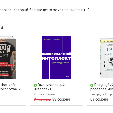
ловек, который больше всего хочет ее выполнить".
ии
that sh*t.
Эмоциональный
Разум уби
мосаботаж и
интеллект
работает моз
по максимуму
совершает п
Дэниел Гоулман
Ричард Тейлор
94 сомони
55 сомони
63 сомони