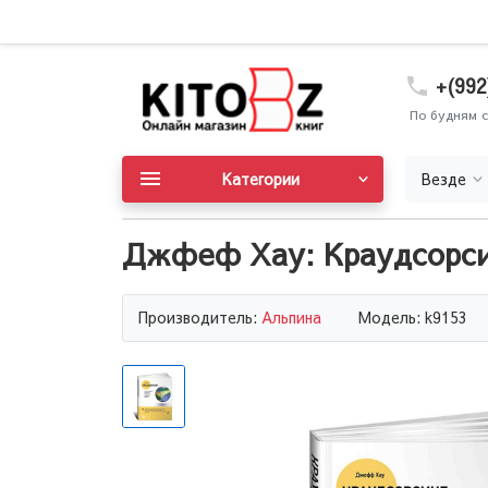
+(992
По будням с
Категории
Везде
Джфеф Хау: Краудсорсин
Производитель:
Альпина
Модель: k9153