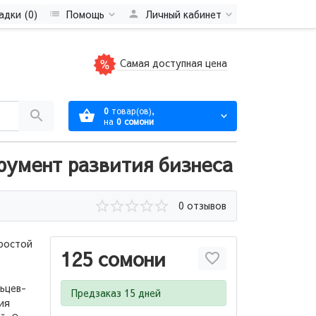
адки (0)
Помощь
Личный кабинет
Самая доступная цена
0
товар(ов),
на
0 сомони
румент развития бизнеса
0 отзывов
простой
125 сомони
ьцев-
Предзаказ 15 дней
ия