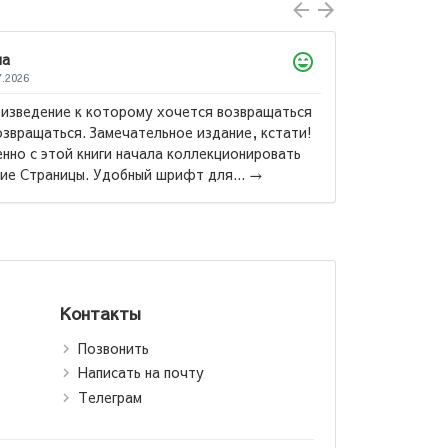
Лола
22.07.2026
Гранатовый браслет, Суламифь и другие
Куприна мне лично не понравились. Но во
«Поединок» теперь моё самое, самое, с
Александр Куприн:
любимое произведение! Ради повест...
→
Гранатовый браслет
Контакты
Позвонить
Написать на почту
Телеграм