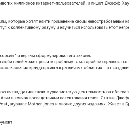
я многих миллионов интернет-пользователей, и пишет Джефф Хау
дям, которые хотят найти применение своим невостребованным на 
туп к коллективному разуму и научиться использовать этот неп
сорсинг" и первым сформулировал его законы.
па любителей может решить проблему, с которой не справляются
использования краудсорсинга в различных областях - от создан
вою пятнадцатилетнюю журналистскую деятельность он объехал 
й Азии и кончая последствиями патентования генов. Статьи Дже
Post, журнале Mother Jones и многих других изданиях. Живет в 
румент.