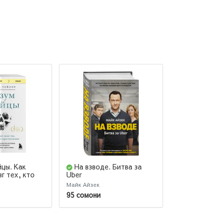
йцы. Как
На взводе. Битва за
Висконти.
г тех, кто
Uber
мозга
реступления
Майк Айзек
Сергей Вячесла
95 сомони
123 сомони