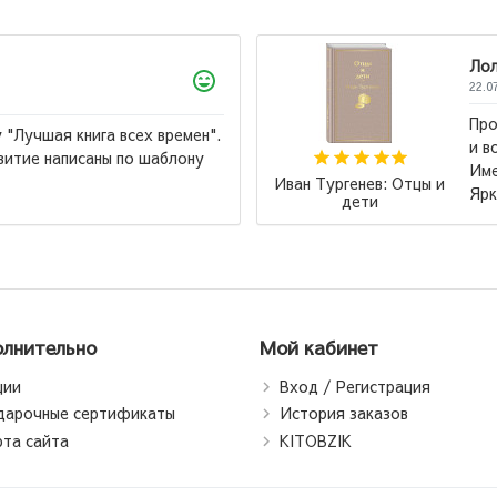
Лола
22.07.2026
Произведение к которому хочется возвращаться
и возвращаться. Замечательное издание, кстати!
Именно с этой книги начала коллекционировать
цы и
Яркие Страницы. Удобный шрифт для...
→
лнительно
Мой кабинет
ции
Вход / Регистрация
дарочные сертификаты
История заказов
рта сайта
KITOBZIK