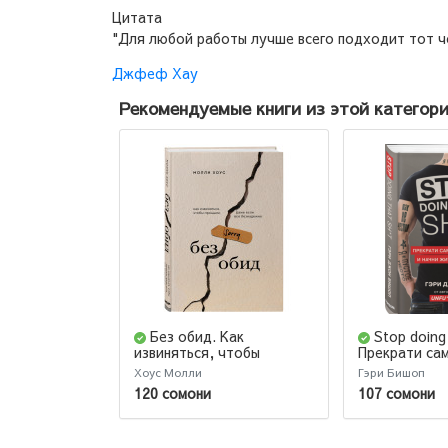
Цитата
"Для любой работы лучше всего подходит тот че
Джфеф Хау
Рекомендуемые книги из этой категор
Без обид. Как
Stop doing 
извиняться, чтобы
Прекрати са
прощали, даже если все
начни жить 
Хоус Молли
Гэри Бишоп
безнадежно
120 сомони
107 сомони