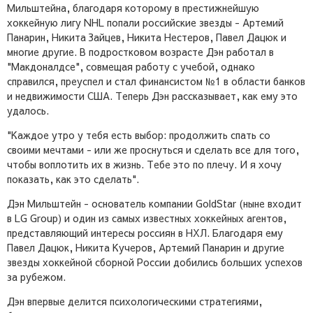
Мильштейна, благодаря которому в престижнейшую
хоккейную лигу NHL попали российские звезды - Артемий
Панарин, Никита Зайцев, Никита Нестеров, Павел Дацюк и
многие другие. В подростковом возрасте Дэн работал в
"Макдоналдсе", совмещая работу с учебой, однако
справился, преуспел и стал финансистом №1 в области банков
и недвижимости США. Теперь Дэн рассказывает, как ему это
удалось.
"Каждое утро у тебя есть выбор: продолжить спать со
своими мечтами - или же проснуться и сделать все для того,
чтобы воплотить их в жизнь. Тебе это по плечу. И я хочу
показать, как это сделать".
Дэн Мильштейн - основатель компании GoldStar (ныне входит
в LG Group) и один из самых известных хоккейных агентов,
представляющий интересы россиян в НХЛ. Благодаря ему
Павел Дацюк, Никита Кучеров, Артемий Панарин и другие
звезды хоккейной сборной России добились больших успехов
за рубежом.
Дэн впервые делится психологическими стратегиями,