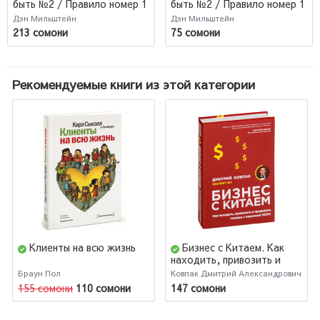
быть №2 / Правило номер 1
быть №2 / Правило номер 1
никогда не быть номер 2
никогда не быть номер 2
Дэн Мильштейн
Дэн Мильштейн
(AB)
213 сомони
75 сомони
Рекомендуемые книги из этой категории
Клиенты на всю жизнь
Бизнес с Китаем. Как
находить, привозить и
продавать товары с
Браун Пол
Ковпак Дмитрий Александрович
наценкой 300%
155 сомони
110 сомони
147 сомони