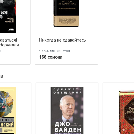
аваться!
Никогда не сдавайтесь
Черчилля
он
Черчилль Уинстон
166 сомони
ии