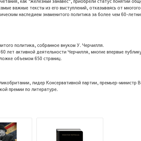
четания, как "железный занавес", приобрели статус понятий об
самые важные тексты из его выступлений, отказываясь от многог
ическим наследием знаменитого политика за более чем 60-летни
итого политика, собранное внуком У. Черчилля.
 60 лет активной деятельности Черчилля, многие впервые публик
ложке объемом 650 страниц.
ликобритании, лидер Консервативной партии, премьер-министр Ве
кой премии по литературе.