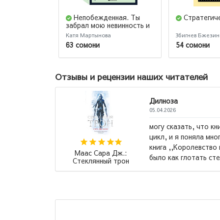
Непобежденная. Ты
Стратегич
забрал мою невинность и
свободу, но я всегда была
Катя Мартынова
Збигнев Бжезин
сильнее тебя
63 сомони
54 сомони
Отзывы и рецензии наших читателей
Дилноза
05.04.2026
могу сказать, что книга классная, у меня есть вес
цикл, и я поняла многое из нее. Но последняя
книга ,,Королевство пепла,, меня разбила, это
Сара Дж.:
было как глотать стекло, но ...
→
нный трон