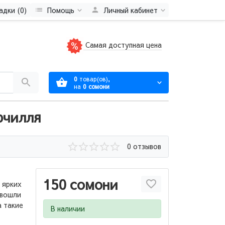
адки (0)
Помощь
Личный кабинет
Самая доступная цена
0
товар(ов),
на
0 сомони
рчилля
0 отзывов
150 сомони
 ярких
 вошли
а такие
В наличии