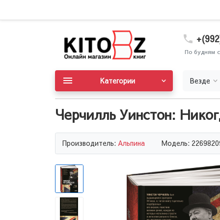
+(992
По будням с
Категории
Везде
Черчилль Уинстон: Никог
Производитель:
Альпина
Модель: 2269820