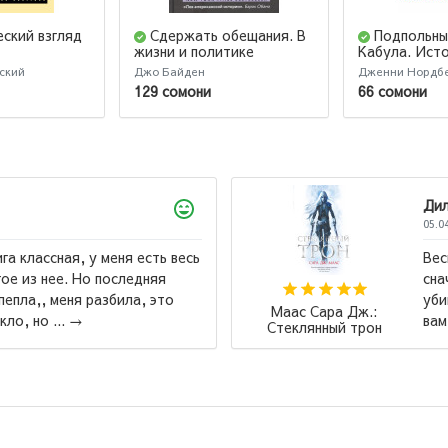
еский взгляд
Сдержать обещания. В
Подпольны
жизни и политике
Кабула. Ист
афганок, ко
ский
Джо Байден
Дженни Нордб
в мужском об
129 сомони
66 сомони
издание
Дилноза
05.04.2026
ь
Весь цикл превосходен, но сове
сначало ,,Стеклянный трон,, а п
убийцы,, тем кто реально хочет
Маас Сара Дж.:
вам будет виднее, через что и с 
Стеклянный трон