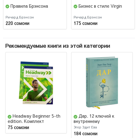
Правила Брэнсона
Бизнес в стиле Virgin
Ричард Брэнсон
Ричард Брэнсон
220 сомони
175 сомони
Рекомендуемые книги из этой категории
Headway Beginner 5-th
Дар. 12 ключей к
edition. Комплект
внутреннему
Учебник+Тетрадь+Код
освобождению и
75 сомони
Эгер Эдит Ева
обретению себя
184 сомони