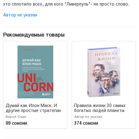
это сплотило всех, для кого "Ливерпуль"- не просто слово.
Автор не указан
Рекомендуемые товары
Думай как Илон Маск. И
Правила жизни 30 самых
другие простые стратегии
богатых людей планеты
для гигантского скачка в
(Подарочное издание)
Варол Озан
Автор не указан
работе и жизни. Варол О.
99 сомони
374 сомони