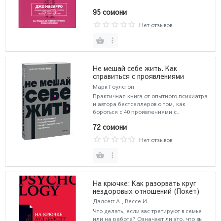
95 сомони
Нет отзывов
Не мешай себе жить. Как
справиться с проявлениями
саморазрушительного поведения.
Марк Гоулстон
NEON Pocketbooks
Практичная книга от опытного психиатра
и автора бестселлеров о том, как
бороться с 40 проявлениями с..
72 сомони
Нет отзывов
На крючке: Как разорвать круг
нездоровых отношений (Покет)
Далсегг А., Вессе И.
Что делать, если вас третируют в семье
или на работе? Означает ли это, что вы