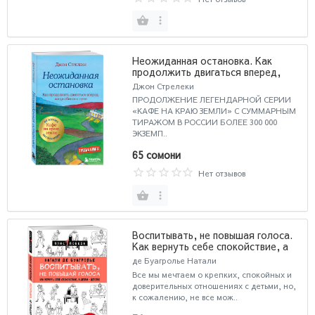
Неожиданная остановка. Как
продолжить двигаться вперед,
когда сбился с пути
Джон Стрелеки
ПРОДОЛЖЕНИЕ ЛЕГЕНДАРНОЙ СЕРИИ
«КАФЕ НА КРАЮ ЗЕМЛИ» С СУММАРНЫМ
ТИРАЖОМ В РОССИИ БОЛЕЕ 300 000
ЭКЗЕМП..
65 сомони
Нет отзывов
Воспитывать, не повышая голоса.
Как вернуть себе спокойствие, а
детям - детство
де Буагролье Натали
Все мы мечтаем о крепких, спокойных и
доверительных отношениях с детьми, но,
к сожалению, не все мож..