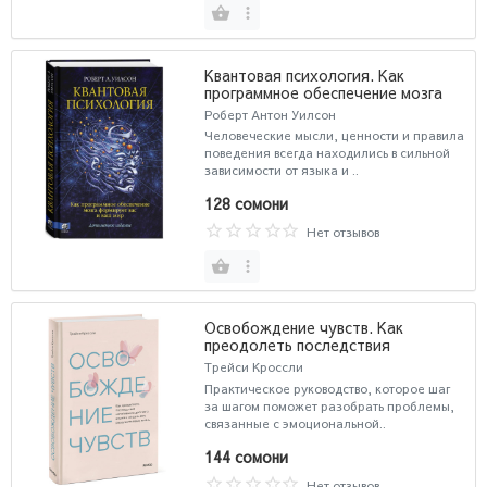
Квантовая психология. Как
программное обеспечение мозга
формирует вас и ваш мир.
Роберт Антон Уилсон
Дополненное издание
Человеческие мысли, ценности и правила
поведения всегда находились в сильной
зависимости от языка и ..
128 сомони
Нет отзывов
Освобождение чувств. Как
преодолеть последствия
негативного детского опыта и не
Трейси Кроссли
дать ему разрушить вашу жизнь
Практическое руководство, которое шаг
за шагом поможет разобрать проблемы,
связанные с эмоциональной..
144 сомони
Нет отзывов