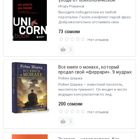
агрессии
Игорь Романов
Выходить победителем из любой
перепалки. Гасить конфликт парой фраз.
Доброжелательно отстаивать свои..
73 сомони
Нет отзывов
Все книги о монахе, который
продал свой «феррари». 9 мудрых
книг о счастье и предназначении
Робин Шарма
Робин Шарма — известный писатель,
мыслитель-гуманист. Он входит в число
ведущих консультантов по лид..
200 сомони
Нет отзывов
Энергия — новая валюта. Как