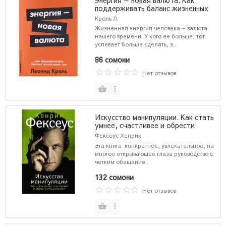
поддерживать баланс жизненных
сил
Кроль Л.
Жизненная энергия человека – валюта
нашего времени. У кого ее больше, тот
успевает больше сделать, з..
86 сомони
Нет отзывов
Искусство манипуляции. Как стать
умнее, счастливее и обрести
смысл жизни (AB)
Фексеус Хенрик
Эта книга конкретное, увлекательное, на
многое открывающее глаза руководство с
четким обещание..
132 сомони
Нет отзывов