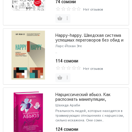
74 сомони
Нет отзывов
Happy-happy. Шведская система
успешных переговоров без обид и
проигравших
Ларс-Йохан Эге
..
114 сомони
Нет отзывов
Нарциссический абьюз. Как
распознать манипуляции,
разорвать травмирующую связь и
Шахида Араби
вернуть контроль над своей
Реальность людей, которые находятся в
жизнью
травмирующих отношениях с нарциссом,
сильно искажена. Они сомн..
124 сомони