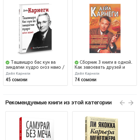
Ташвишро бас кун ва
Сборник 3 книги в одной.
зиндагии худро оғоз намо /
Как завоевать друзей и
Как перестать
оказывать влияние на
Дейл Карнеги
Дейл Карнеги
беспокоиться и начать
людей. Как развить
45 сомони
74 сомони
жить (Jahon.tj)
уверенность в себе и
влиять на людей путем
публичных выступлений.
Как перестать беспокоится
Рекомендуемые книги из этой категории
и начать жить