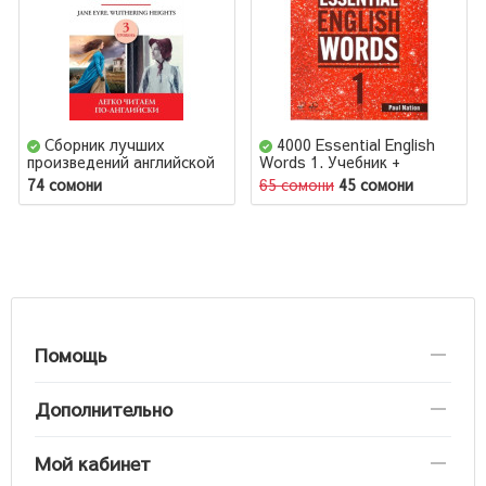
Сборник лучших
4000 Essential English
произведений английской
Words 1. Учебник +
классической литературы.
CD/DVD
74 сомони
65 сомони
45 сомони
Джейн Эйр. Грозовой
перевал. Уровень 3
Помощь
Дополнительно
Мой кабинет