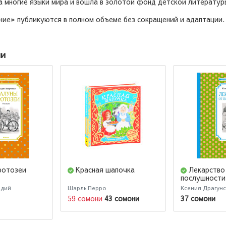
а многие языки мира и вошла в золотой фонд детской литератур
ние» публикуются в полном объеме без сокращений и адаптации.
ии
ротозеи
Красная шапочка
Лекарство
послушности
адий
Шарль Перро
Ксения Драгун
59 сомони
43 сомони
37 сомони