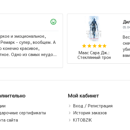
Дил
05.0
ркое и эмоциональное,
Вес
 Ремарк - супер, вообщем. А
сна
о конечно красивое,
уби
Маас Сара Дж.:
ное. Одно из самых неудо...
вам
Стеклянный трон
лнительно
Мой кабинет
ции
Вход / Регистрация
дарочные сертификаты
История заказов
рта сайта
KITOBZIK