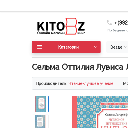
+(992
По будням с
Категории
Везде
Сельма Оттилия Лувиса 
Производитель:
Чтение-лучшее учение
Мо