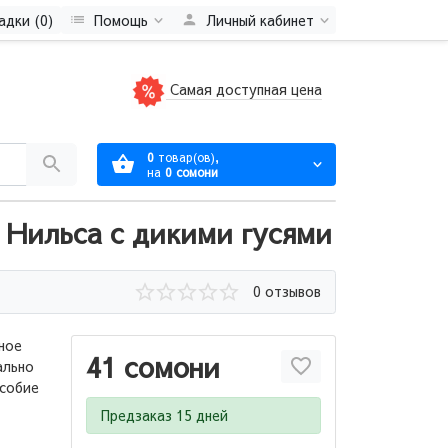
адки (0)
Помощь
Личный кабинет
Самая доступная цена
0
товар(ов),
на
0 сомони
 Нильса с дикими гусями
0 отзывов
ное
41 сомони
ально
особие
Предзаказ 15 дней