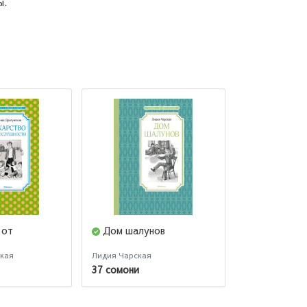
ы.
 от
Дом шалунов
Питер Пэн
ская
Лидия Чарская
Джеймс Барри
37 сомони
39 сомони