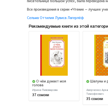
писательнице большой успех, была переведена н
Все произведения в серии «Чтение — лучшее уче
Сельма Оттилия Лувиса Лагерлёф
Рекомендуемые книги из этой категор
О чём думает моя
Шалуны и 
голова
Ирина Пивоварова
Аверченко Арк
Тимофеевич
37 сомони
35 сомони