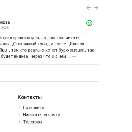
ноза
4.2026
ь цикл превосходен, но советую читать
чало ,,Стеклянный трон,, а после ,,Клинок
йцы,, тем кто реально хочет бурю эмоций, так
Александр
 будет виднее, через что и с чем ...
→
Гранатовы
Контакты
Позвонить
Написать на почту
Телеграм