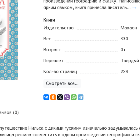
произведении географию и сказку. Написанн
ярким языком, книга принесла писатель...
→
Книги
Издательство
Махаон
Вес
330
Возраст
0+
Переплет
Твёрдый
Кол-во страниц
224
Смотреть все...
зывов (0)
путешествие Нильса с дикими гусями» изначально задумывалась 
льница решила совместить в одном произведении географию и ска