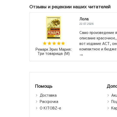
Отзывы и рецензии наших читателей
Лола
22.07.2026
Само произведение я
ня есть весь
описание красочное,
следняя
вот издание АСТ, он
ила, это
компактное и бюджет
Ремарк Эрих Мария:
Три товарища (М)
→
Помощь
Допо
Доставка
Ак
Рассрочка
По
О KITOBZ-е
Ка