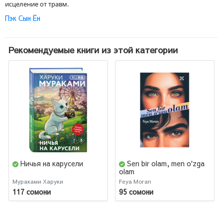
исцеление от травм.
Пэк Сын Ён
Книга станет чудесным подарком для взрослых и подростков – для
всех поклонников азиатской прозы и корейских хилинг-романов.
Рекомендуемые книги из этой категории
Ничья на карусели
Sen bir olam, men o'zga
olam
Мураками Харуки
Feya Moran
117 сомони
95 сомони