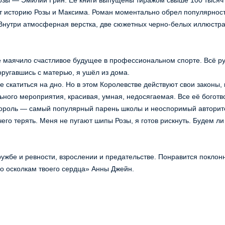
 историю Розы и Максима. Роман моментально обрел популярность
Внутри атмосферная верстка, две сюжетных черно-белых иллюстрац
оругавшись с матерью, я ушёл из дома. 
ного мероприятия, красивая, умная, недосягаемая. Все её боготво
ь Король — самый популярный парень школы и неоспоримый авторите
го терять. Меня не пугают шипы Розы, я готов рискнуть. Будем ли 
По осколкам твоего сердца» Анны Джейн.