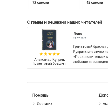
72 сомони
45 сомони
Отзывы и рецензии наших читателей
Лола
22.07.2026
Само произведени
ругие повести
описание красочно
Но вот повесть
вот издание АСТ, 
ое, самое
компактное и бюдж
Ремарк Эрих Мария:
...
→
Три товарища (М)
→
Помощь
Допо
Доставка
Ак