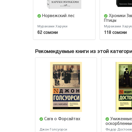
Норвежский лес
Хроники За
Птицы
Мураками Харуки
Мураками Хару
62 сомони
118 сомони
Рекомендуемые книги из этой категор
Сага о Форсайтах
Униженные
оскорбленны
Джон Голсуорси
Федор Достоев