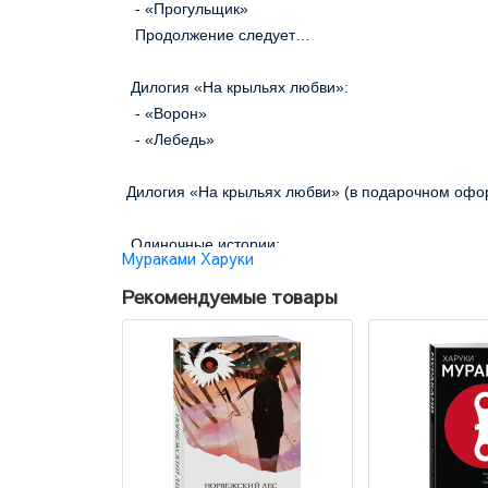
   - «Прогульщик»
   Продолжение следует…
  Дилогия «На крыльях любви»:
   - «Ворон»
   - «Лебедь»
 Дилогия «На крыльях любви» (в подарочном оф
  Одиночные истории:
Мураками Харуки
   - «Хулиган»
Рекомендуемые товары
   - «Леди и бродяга»