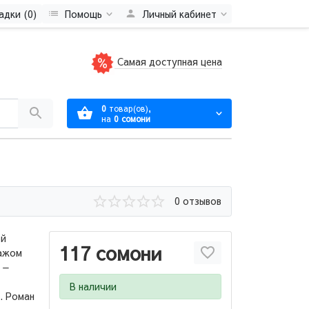
адки (0)
Помощь
Личный кабинет
Самая доступная цена
0
товар(ов),
на
0 сомони
0 отзывов
ой
117 сомони
ражом
 —
В наличии
. Роман