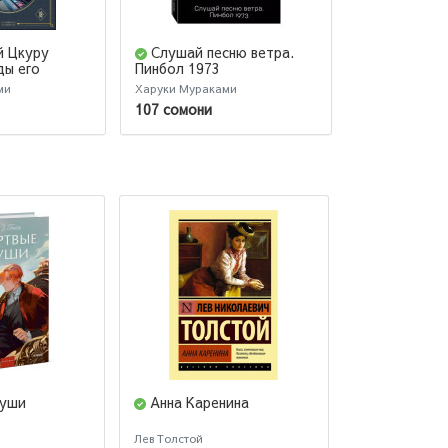
й Цкуру
Слушай песню ветра.
Медленно
ды его
Пинбол 1973
Китай
ми
Харуки Мураками
Харуки Мурак
107 сомони
109 сомони
души
Анна Каренина
Чумные но
Лев Толстой
Памук Орхан