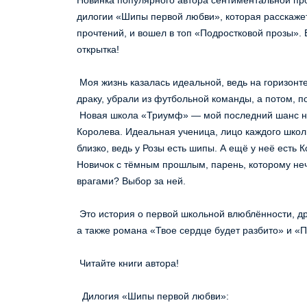
дилогии «Шипы первой любви», которая расскажет
прочтений, и вошел в топ «Подростковой прозы». 
открытка!
 Моя жизнь казалась идеальной, ведь на горизонте маячило счастливое будущее в профессиональном спорте. Всё рухнуло в один момент. Меня выгнали из школы за 
драку, убрали из футбольной команды, а потом, п
 Новая школа «Триумф» — мой последний шанс не скатиться на дно. Но в этом Королевстве действуют свои законы, которые устанавливает Роза Леднёва — местная 
Королева. Идеальная ученица, лицо каждого школь
близко, ведь у Розы есть шипы. А ещё у неё ест
Новичок с тёмным прошлым, парень, которому нече
врагами? Выбор за ней.
 Это история о первой школьной влюблённости, дружбе и ревности, взрослении и предательстве. Понравится поклонникам «Ворона» Эмилии Грин, «Пепла» Ники Сью, 
а также романа «Твое сердце будет разбито» и «
 Читайте книги автора!
  Дилогия «Шипы первой любви»: