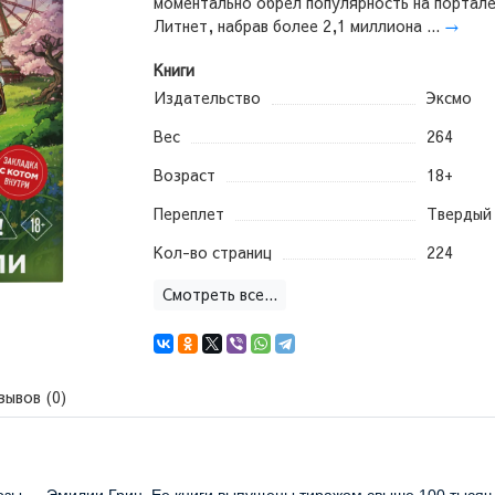
моментально обрел популярность на портал
Литнет, набрав более 2,1 миллиона ...
→
Книги
Издательство
Эксмо
Вес
264
Возраст
18+
Переплет
Твердый
Кол-во страниц
224
Смотреть все...
зывов (0)
озы — Эмилии Грин. Ее книги выпущены тиражом свыше 100 тысяч 