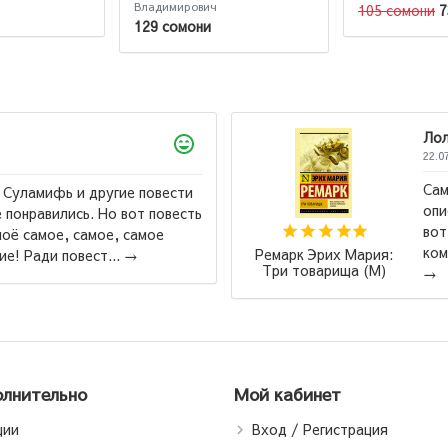
Владимирович
105 сомони
7
129 сомони
2
е яркое и эмоциональное,
Я
е, Ремарк - супер, вообщем. А
7
оно конечно красивое,
э
Наполеон Хилл: Думай
етное. Одно из самых неудо...
и богатей (Т)
лнительно
Мой кабинет
ции
Вход / Регистрация