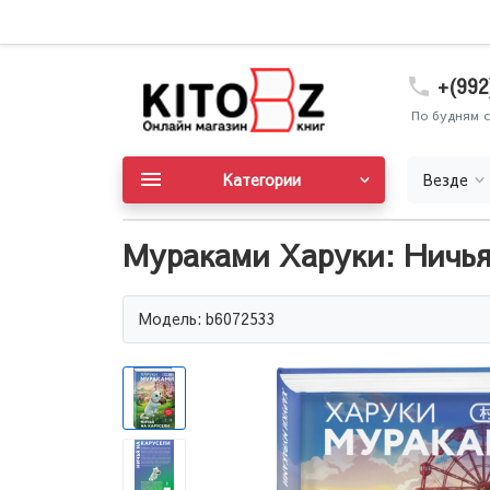
+(992
По будням с
Категории
Везде
Мураками Харуки: Ничья
Модель: b6072533