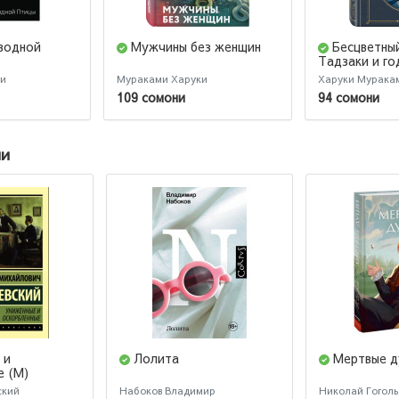
водной
Мужчины без женщин
Бесцветны
Тадзаки и го
странствий
ки
Мураками Харуки
Харуки Мурака
109 сомони
94 сомони
ии
 и
Лолита
Мертвые 
е (М)
ский
Набоков Владимир
Николай Гоголь