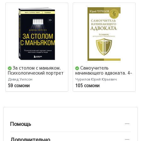
За столом с маньяком.
Самоучитель
Психологический портрет
начинающего адвоката. 4-
самых жестоких людей в
е издание, дополненное и
Дэвид Уилсон
Чурилов Юрий Юрьевич
мире
переработанное
59 сомони
105 сомони
Помощь
Дополнительно