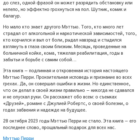
до слез, одной фразой он может разрядить обстановку или
нелепо, но эффектно грохнуться на пол. Шутник, комик и
балагур.
Но мало кто знает другого Мэттью. Того, кто много лет
страдал от алкогольной и наркотической зависимостей, того,
кто корчился и выл от боли, рыдал навзрыд и стыдился
взглянуть в глаза своим близким. Месяцы, проведенные на
больничной койке, кома, тяжелая реабилитация, годы в
забытьи и борьбе с самим собой…
Эта книга — подлинная и откровенная история настоящего
Мэттью Перри. Пронзительная исповедь и признание во всех
грехах. Да, он совершал ошибки в жизни. Но единственное,
что он делал в своей жизни правильно — никогда не сдавался
и не опускал руки. Он расскажет обо всем: о съемках
«Друзей», романе с Джулией Робертс, о своей болезни, о
годах забвения и надежде на будущее.
28 октября 2023 годы Мэттью Перри не стало. Эта книга — его
последнее слово, прощальный подарок для всех нас.
Мэттью Перри