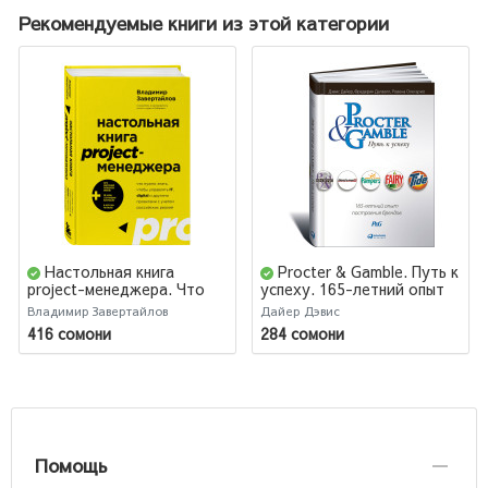
Рекомендуемые книги из этой категории
Настольная книга
Procter & Gamble. Путь к
project-менеджера. Что
успеху. 165-летний опыт
нужно знать, чтобы
построения брендов
Владимир Завертайлов
Дайер Дэвис
управлять IT, digital и
416 сомони
284 сомони
другими проектами с
учетом российских реалий
Помощь