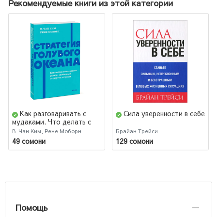
Рекомендуемые книги из этой категории
Как разговаривать с
Сила уверенности в себе
мудаками. Что делать с
неадекватными,
В. Чан Ким, Рене Моборн
Брайан Трейси
невыносимыми людьми.
49 сомони
129 сомони
Покетбук Легкий выбор
Помощь