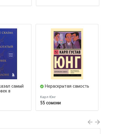
казал самый
Нераскрытая самость
Мышление 
век в
(#экопокет)
Карл Юнг
Выготский Лев 
55 сомони
68 сомони