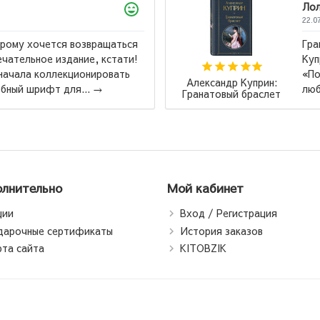
Лола
22.07.2026
Гранатовый браслет, Суламифь и другие повести
Куприна мне лично не понравились. Но вот повесть
«Поединок» теперь моё самое, самое, самое
н:
любимое произведение! Ради повест...
→
ет
лнительно
Мой кабинет
ции
Вход / Регистрация
дарочные сертификаты
История заказов
рта сайта
KITOBZIK