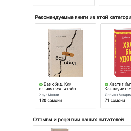
Рекомендуемые книги из этой категор
Без обид. Как
Хватит бы
извиняться, чтобы
Как научитьс
прощали, даже если все
"НЕТ" без уг
Хоус Молли
Деймон Захари
безнадежно
совести
120 сомони
71 сомони
Отзывы и рецензии наших читателей