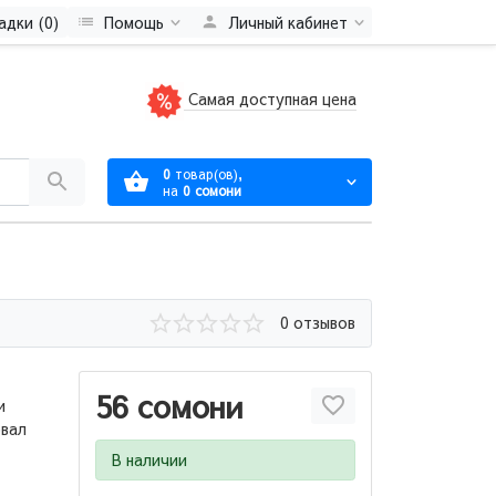
адки (0)
Помощь
Личный кабинет
Самая доступная цена
0
товар(ов),
на
0 сомони
0 отзывов
–
56 сомони
и
овал
В наличии