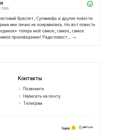
Лола
22.07.2026
Само произведение яркое и эмоциональн
описание красочное, Ремарк - супер, во
вот издание АСТ, оно конечно красивое,
компактное и бюджетное. Одно из самых 
Ремарк Эрих Мария:
Три товарища (М)
→
Контакты
Позвонить
Написать на почту
Телеграм