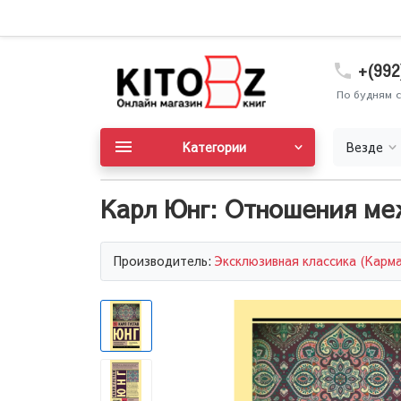
+(992
По будням с
Категории
Везде
Карл Юнг: Отношения ме
Производитель:
Эксклюзивная классика (Карм