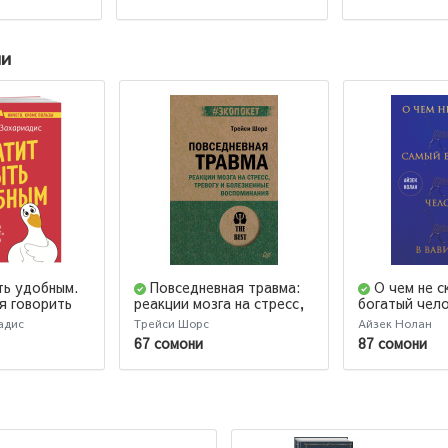
ии
ть удобным.
Повседневная травма:
О чем не с
я говорить
реакции мозга на стресс,
богатый чело
рызений
тревогу и болезненные
Вавилоне
адис
Трейси Шорс
Айзек Нолан
воспоминания
67 сомони
87 сомони