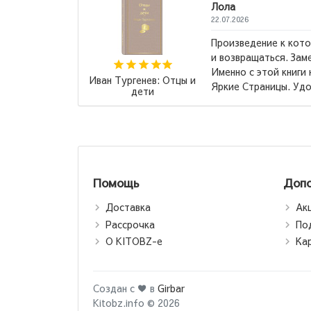
ние к которому хочется возвращаться
ться. Замечательное издание, кстати!
той книги начала коллекционировать
Александр Купри
аницы. Удобный шрифт для...
→
Гранатовый брасл
Помощь
Допо
Доставка
Ак
Рассрочка
По
О KITOBZ-е
Ка
Создан с ♥ в
Girbar
Kitobz.info © 2026