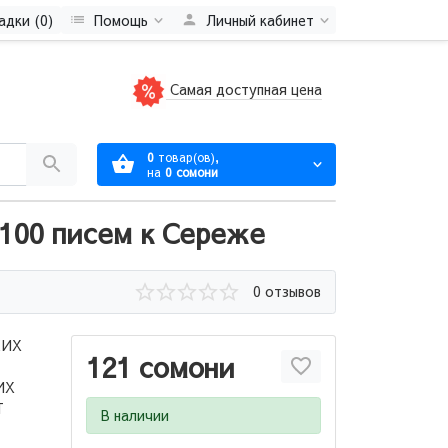
адки (0)
Помощь
Личный кабинет
Самая доступная цена
0
товар(ов),
на
0 сомони
100 писем к Сереже
0 отзывов
КИХ
121 сомони
ИХ
Т
В наличии