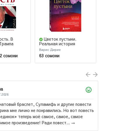
ость. В
Цветок пустыни.
ДРУЗЬЯ, 
Трампа
Реальная история
ОДНА БОЛЬ
супермодели Варис Дирие
УЖАСНАЯ В
Варис Дирие
Мэттью Перри
Автобиогра
2 сомони
63 сомони
199 сомони
Перри
ла
7.2026
натовый браслет, Суламифь и другие повести
рина мне лично не понравились. Но вот повесть
единок» теперь моё самое, самое, самое
Роберт К
имое произведение! Ради повест...
→
Падари са
падари 