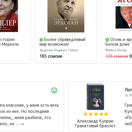
История
Более справедливый
Огонь и яр
ы Меркель
мир возможен!
Белом доме 
Актуальное предложение
Эрдоган Реджеп Тайип
Майкл Волф
по реформе Организации
165 сомони
125 сомони
8
Объединенных Наций
Ло
22.0
га классная, у меня есть весь
Гра
гое из нее. Но последняя
Куп
пепла,, меня разбила, это
«По
Александр Куприн:
ло, но ...
→
люб
Гранатовый браслет