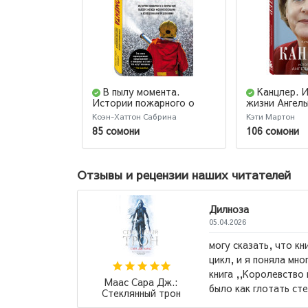
В пылу момента.
Канцлер. 
Истории пожарного о
жизни Ангел
непростом выборе между
Коэн-Хаттон Сабрина
Кэти Мартон
молниеносными и
85 сомони
106 сомони
взвешенными решениями
Отзывы и рецензии наших читателей
Дилноза
05.04.2026
ендовали в
могу сказать, что кни
мая книга,
цикл, и я поняла мно
комендую
книга ,,Королевство 
Маас Сара Дж.:
.
→
было как глотать стек
Стеклянный трон