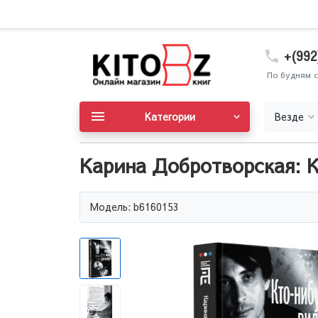
+(992
По будням с
Категории
Везде
Карина Добротворская: 
Модель: b6160153