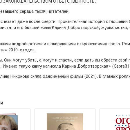
УЮ ЗАКОНОДАТЕЛЬСТВОМ ОТВЕТСТВЕННОСТЬ.
оевавшего сердца тысяч читателей.
 исчезает даже после смерти. Пронзительная история отношений
ариста, и его бывшей жены Карины Добротворской, журналистки,
рашными подробностями и шокирующими откровениями» проза. Ром
ти» 2010-х годов.
ы. Они могут убить, а могут и спасти, если дать им обрести свой
д. Именно такую книгу написала Карина Добротворская» (Сергей 
елина Никонова сняла одноименный фильм (2021). В главных ролях
ии