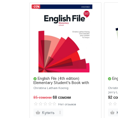
-20%
English File (4th edition)
Eng
Elementary Student's Book with
Resources
Christina Latham Koenig
Christ
Jerry 
85 сомони
68 сомони
92 со
Нет отзывов
Купить