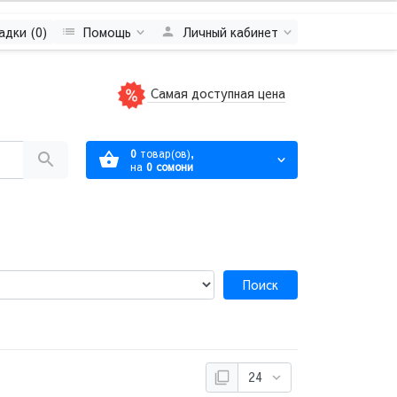
адки (0)
Помощь
Личный кабинет
Самая доступная цена
0
товар(ов),
на
0 сомони