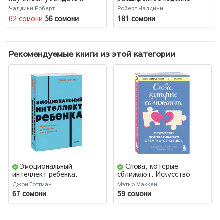
добиваться успеха /
Чалдини Роберт
Роберт Чалдини
Influence. The psychology
62 сомони
56 сомони
181 сомони
of persuasion
Рекомендуемые книги из этой категории
Эмоциональный
Слова, которые
интеллект ребенка.
сближают. Искусство
Практическое
договариваться с тем,
Джон Готтман
Мэтью Маккей
руководство для
кого любишь
67 сомони
59 сомони
родителей. NEON
Pocketbooks