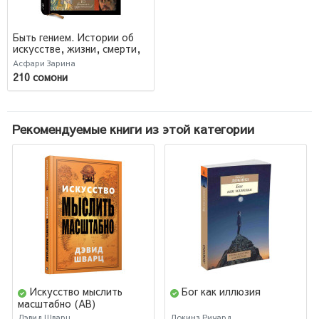
Быть гением. Истории об
искусстве, жизни, смерти,
любви, сексе, деньгах и
Асфари Зарина
безумии
210 сомони
Рекомендуемые книги из этой категории
Искусство мыслить
Бог как иллюзия
масштабно (AB)
Дэвид Шварц
Докинз Ричард