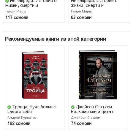
Не навреди. Истории о
Не навреди. Истории о
жизни, смерти и
жизни, смерти и
нейрохирургии (М)
нейрохирургии
Генри Марш
Генри Марш
117 сомони
63 сомони
Рекомендуемые книги из этой категории
Троица. Будь больше
Джейсон Стэтхем.
самого себя
Большая книга цитат
Андрей Курпатов
Джейсон Стэтхем
162 сомони
74 сомони