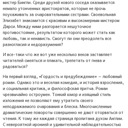
мистер Бингли. Среди друзей нового соседа оказывается
немало утонченных аристократов, которые не прочь
поухаживать за очаровательными сестрами. Своевольная
Элизабет знакомится с красивым и высокомерным мистером
Дарси. Между ними разгорается нешуточное
противостояние, результатом которого может стать как
любовь, так и ненависть. Смогут ли они преодолеть все
разногласия и недоразумения?
И все-таки что же вот уже несколько веков заставляет
читателей смеяться и плакать, трепетать от гнева и
радоваться?
На первый взгляд, «Гордость и предубеждение» — любовный
роман. Однако это и веселая комедия, и история взросления,
и социальная критика, и философская притча. Роман
чрезвычайно остроумен. Тонкий юмор и изящный стиль
изложения не позволяют ему утратить своего
неподражаемого очарования и блеска. Многочисленные
драматические повороты совершенно не дают оторваться от
чтения. К тому же каждая страница пропитана духом Англии.
С невероятной иронией и удивительной наблюдательностью