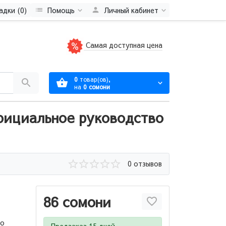
адки (0)
Помощь
Личный кабинет
Самая доступная цена
0
товар(ов),
на
0 сомони
фициальное руководство
0 отзывов
86 сомони
го
Предзаказ 15 дней