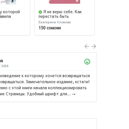
у которой
Я не верю себе. Как
О смысле 
равила
перестать быть
изни (мягкая
заложником прошлого и
Екатерина Хломова
Франкл Виктор 
смело идти по жизни
150 сомони
82 сомони
73
ла
7.2026
изведение к которому хочется возвращаться
озвращаться. Замечательное издание, кстати!
нно с этой книги начала коллекционировать
Александр
ие Страницы. Удобный шрифт для...
→
Гранатовы