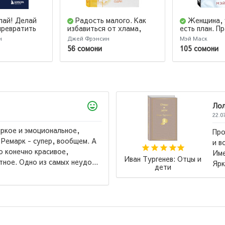
лай! Делай
Радость малого. Как
Женщина, 
превратить
избавиться от хлама,
есть план. П
ю страдания
привести себя в порядок и
счастливой ж
н
Джей Фрэнсин
Мэй Маск
роцветания
начать жить
обложка)
56 сомони
105 сомони
Ло
22.0
ркое и эмоциональное,
Про
 Ремарк - супер, вообщем. А
и в
о конечно красивое,
Име
Иван Тургенев: Отцы и
ное. Одно из самых неудо...
Ярк
дети