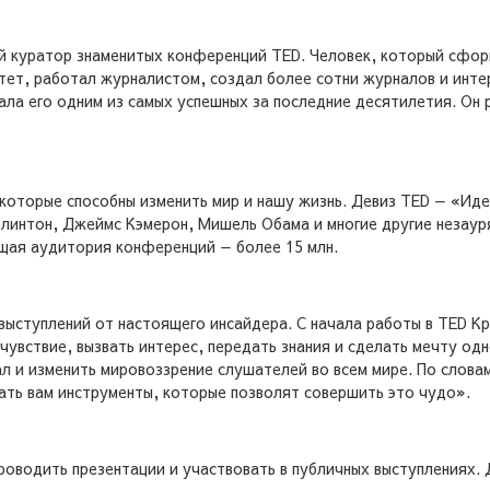
й куратор знаменитых конференций TED. Человек, который сфор
тет, работал журналистом, создал более сотни журналов и инте
ала его одним из самых успешных за последние десятилетия. Он
которые способны изменить мир и нашу жизнь. Девиз TED — «Иде
Клинтон, Джеймс Кэмерон, Мишель Обама и многие другие незаур
бщая аудитория конференций — более 15 млн.
ыступлений от настоящего инсайдера. С начала работы в TED Кр
увствие, вызвать интерес, передать знания и сделать мечту одн
 и изменить мировоззрение слушателей во всем мире. По словам
ать вам инструменты, которые позволят совершить это чудо».
роводить презентации и участвовать в публичных выступлениях. 