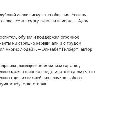
лубокий анализ искусства общения. Если вы
о слова все же смогут изменить мир». — Адам
 воспитал, обучил и поддержал огромное
оменты мы страшно нервничали и с трудом
для многих людей». — Элизабет Гилберт, автор
абарщина, напыщенное морализаторство,
ельно можно широко представить и сделать это
ельно один из важнейших навыков любого
зум» и «Чувство стиля»