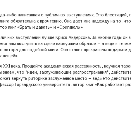
гда-либо написанная о публичных выступлениях. Это блестящий, г
книга обязательна к прочтению. Она дает мне надежду на то, чт
тор книг «Брать и давать» и «Оригиналы»
убличных выступлений лучше Криса Андерсона. За многие годы он
омог нам выступить на сцене наилучшим образом — а ведь в те м
го автора для подобной книги. Она станет прекрасным подарком 
ех вещей»
я XXI века. Прощайте академическая рассеянность, научная тар
ы знаем, что "идеи, заслуживающие распространения", действит
может вернуть риторике заслуженное место — ведь это действит
фессор Гарвардского университета, автор книг «Как работает ра