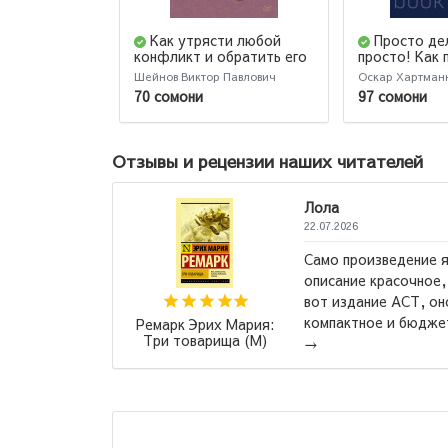
Как утрясти любой
Просто де
конфликт и обратить его
просто! Как 
себе на пользу
свою истори
Шейнов Виктор Павлович
Оскар Хартман
(#экопокет)
в историю п
70 сомони
97 сомони
(М)
Отзывы и рецензии наших читателей
Лола
22.07.2026
Само произведение я
описание красочное,
а бо нархи
вот издание АСТ, он
компактное и бюджет
Ремарк Эрих Мария:
Три товарища (М)
→