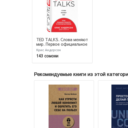
TED TALKS. Слова меняют
мир. Первое официальное
руководство по
Крис Андерсон
публичным выступлениям
143 сомони
Рекомендуемые книги из этой категор