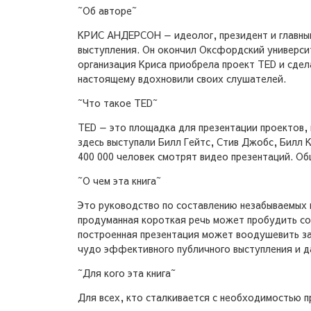
~Об авторе~
КРИС АНДЕРСОН — идеолог, президент и главны
выступления. Он окончил Оксфордский универси
организация Криса приобрела проект ТED и сдел
настоящему вдохновили своих слушателей.
~Что такое TED~
ТЕD — это площадка для презентации проектов, 
здесь выступали Билл Гейтс, Стив Джобс, Билл 
400 000 человек смотрят видео презентаций. О
~О чем эта книга~
Это руководство по составлению незабываемых в
продуманная короткая речь может пробудить соч
построенная презентация может воодушевить зал
чудо эффективного публичного выступления и д
~Для кого эта книга~
Для всех, кто сталкивается с необходимостью п