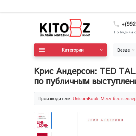
+(992
По будням с
Категории
Везде
Крис Андерсон: TED TAL
по публичным выступлен
Производитель:
UnicornBook. Мега-бестселле