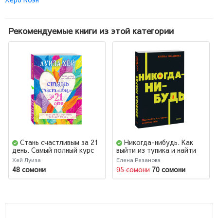
Рекомендуемые книги из этой категории
Стань счастливым за 21
Никогда-нибудь. Как
день. Самый полный курс
выйти из тупика и найти
любви к себе
себя
Хей Луиза
Елена Резанова
48 сомони
95 сомони
70 сомони