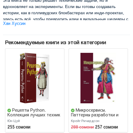
Эта книга не только решает технические задачи, но и
вдохновляет на эксперименты. Если вы готовы создавать
истории, как в голливудских блокбастерах или инди-проектах,
здесь есть всё, чтобы превратить идеи в визуальные шедевры с
Хан Хуссин
технологиями уровня Disney и Lucasfilm
Рекомендуемые книги из этой категории
Рецепты Python.
Микросервисы.
Коллекция лучших техник
Паттерны разработки и
программирования
рефакторинга
Юн Цуй
Крейг Ричардсон
255 сомони
288 сомони
257 сомони