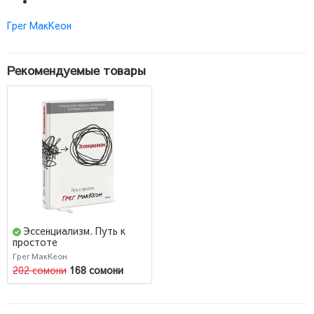
Грег МакКеон
Рекомендуемые товары
Эссенциализм. Путь к
простоте
Грег МакКеон
202 сомони
168 сомони