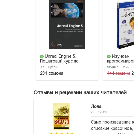
Unreal Engine 5.
Изучаем
Пошаговый курс по
программиро
созданию коротких
JavaScript
Хан Хуссин
Фримен Эрик
фильмов и синематиков
231 сомони
444 сомони
2
Отзывы и рецензии наших читателей
Лола
22.07.2026
Само произведение яркое и эмоционал
описание красочное, Ремарк - супер, 