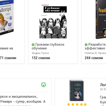
Грокаем глубокое
Разработка
вание на
обучение
эффективно
использоват
Эндрю Траск
Нэйтан Б. Крок
Copilot
71 сомони
152 сомони
244 сомони
Лола
22.07.2026
ьное,
Гранатовый браслет, 
вообщем. А
Куприна мне лично не