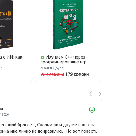
 с ИИ: как
Изучаем C++ через
Java Concu
программирование игр
практике
ь ChatGPT и
ер
Майкл Доусон
Пайерлс Тим
220 сомони
179 сомони
207 сомони
1
Лол
22.07
Суламифь и другие повести
Потр
 понравились. Но вот повесть
офис