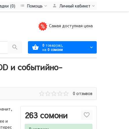
адки (0)
Помощь
Личный кабинет
Самая доступная цена
0
товар(ов),
на
0 сомони
DD и событийно-
0 отзывов
начит,
263 сомони
ее и
нтерес
В наличии