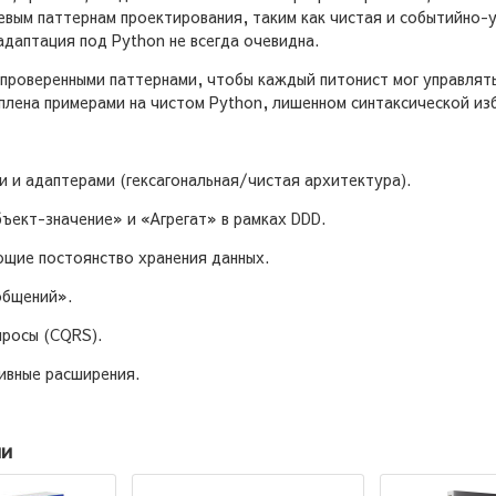
евым паттернам проектирования, таким как чистая и событийно-
адаптация под Python не всегда очевидна.
с проверенными паттернами, чтобы каждый питонист мог управля
лена примерами на чистом Python, лишенном синтаксической изб
и и адаптерами (гексагональная/чистая архитектура).
ект-значение» и «Агрегат» в рамках DDD.
щие постоянство хранения данных.
общений».
просы (CQRS).
ивные расширения.
ии