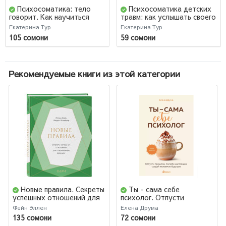
Психосоматика: тело
Психосоматика детских
говорит. Как научиться
травм: как услышать своего
слушать свое тело и
ребенка и помочь ему стать
Екатерина Тур
Екатерина Тур
подобрать ключ к его
здоровым (AB)
105 сомони
59 сомони
исцелению
Рекомендуемые книги из этой категории
Новые правила. Секреты
Ты - сама себе
успешных отношений для
психолог. Отпусти
современных девушек
прошлое, полюби
Фейн Эллен
Елена Друма
настоящее, создай
135 сомони
72 сомони
желаемое будущее