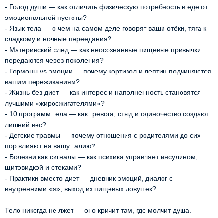
- Голод души — как отличить физическую потребность в еде от
эмоциональной пустоты?
- Язык тела — о чем на самом деле говорят ваши отёки, тяга к
сладкому и ночные переедания?
- Материнский след — как неосознанные пищевые привычки
передаются через поколения?
- Гормоны vs эмоции — почему кортизол и лептин подчиняются
вашим переживаниям?
- Жизнь без диет — как интерес и наполненность становятся
лучшими «жиросжигателями»?
- 10 программ тела — как тревога, стыд и одиночество создают
лишний вес?
- Детские травмы — почему отношения с родителями до сих
пор влияют на вашу талию?
- Болезни как сигналы — как психика управляет инсулином,
щитовидкой и отеками?
- Практики вместо диет — дневник эмоций, диалог с
внутренними «я», выход из пищевых ловушек?
Тело никогда не лжет — оно кричит там, где молчит душа.