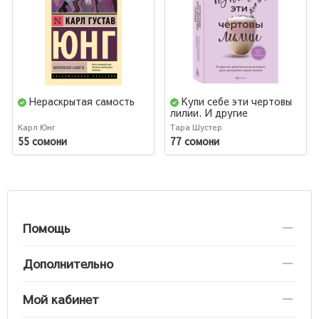
Нераскрытая самость
Купи себе эти чертовы
лилии. И другие
целительные ритуалы для
Карл Юнг
Тара Шустер
настройки своей жизни
55 сомони
77 сомони
Помощь
Дополнительно
Мой кабинет