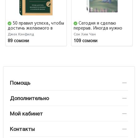
50 правил успеха, чтобы
Сегодня я сделаю
достичь желаемого в
перерыв. Иногда нужно
бизнесе и в личной жизни
остановиться, заглянуть в
Джек Кэнфилд
Сон Хим Чан
себя и понять, чего
89 сомони
109 сомони
хочется на самом деле
Помощь
Дополнительно
Мой кабинет
Контакты