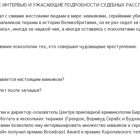
Е ИНТЕРВЬЮ И УЖАСАЮЩИЕ ПОДРОБНОСТИ СУДЕБНЫХ РАСС
л с самыми жестокими людьми в мире: маньяками, серийными уб
альником тюрьмы в истории Великобритании, он не раз сидел за 
ись», иногда за чашкой чая, а иногда оставаясь с психопатами о
вание психологии тех, кто совершил чудовищные преступления.
зывается настоящим маньяком?
лет после затишья?
ии и директор-основатель Центра прикладной криминологии Бир
ботать в нескольких тюрьмах (Грендон, Вормвуд Скрабс и Вудхи
ании позволило ему интервьюировать множество маньяков и сери
ей» получил премию Broadcast Award и премию Королевского те