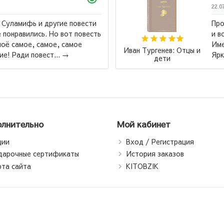
22.0
 Суламифь и другие повести
Про
 понравились. Но вот повесть
и в
оё самое, самое, самое
Име
Иван Тургенев: Отцы и
е! Ради повест...
→
Ярк
дети
лнительно
Мой кабинет
ции
Вход / Регистрация
дарочные сертификаты
История заказов
рта сайта
KITOBZIK