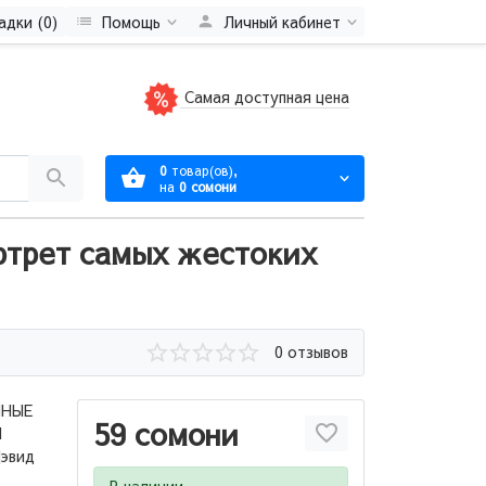
адки (0)
Помощь
Личный кабинет
Самая доступная цена
0
товар(ов),
на
0 сомони
ортрет самых жестоких
0 отзывов
ННЫЕ
59 сомони
И
эвид
В наличии