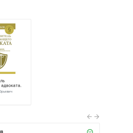
ль
 адвоката.
 дополненное
Юрьевич
анное
ла