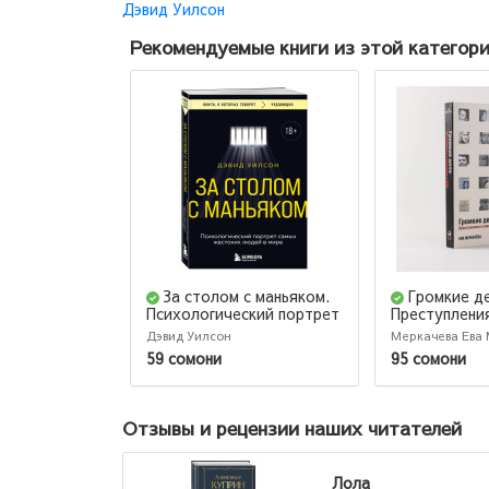
Дэвид Уилсон
Рекомендуемые книги из этой категор
За столом с маньяком.
Громкие д
Психологический портрет
Преступления
самых жестоких людей в
в СССР
Дэвид Уилсон
Меркачева Ева
мире
59 сомони
95 сомони
Отзывы и рецензии наших читателей
Лола