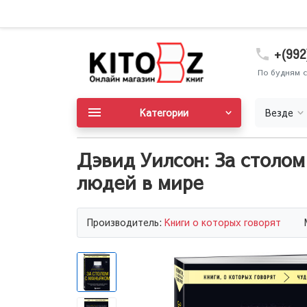
+(992
По будням с
Категории
Везде
Дэвид Уилсон: За столом
людей в мире
Производитель:
Книги о которых говорят