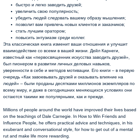
быстро и легко заводить друзей;
увеличить свою популярность;
убедить людей следовать вашему образу мышления;
позволит вам привлечь новых клиентов и заказчиков;
стать лучшим оратором;
повысить энтузиазм среди коллег.
Эта классическая книга изменит ваши отношения и улучшит 
взаимодействие со всеми в вашей жизни. Дейл Карнеги, 
известный как «первосвященник искусства заводить друзей», 
был пионером в развитии личных деловых навыков, 
уверенности в себе и методов мотивации. Его книги – в первую 
очередь «Как завоевывать друзей и оказывать влияние на 
людей» – были проданы десятками миллионов экземпляров по 
всему миру, и даже в сегодняшних меняющихся условиях они 
остаются такими же популярными, как и прежде.
Millions of people around the world have improved their lives based 
on the teachings of Dale Carnegie. In How to Win Friends and 
Influence People, he offers practical advice and techniques, in his 
exuberant and conversational style, for how to get out of a mental 
rut and make life more rewarding.