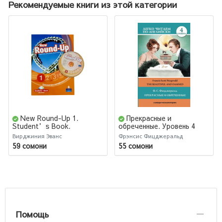
Рекомендуемые книги из этой категории
New Round-Up 1.
Прекрасные и
Student’s Book.
обреченные. Уровень 4
Грамматика английского
Вирджиния Эванс
Фрэнсис Фицджеральд
языка / Russian Edition
59 сомони
55 сомони
with CD-Rom/ 6 edition
Помощь