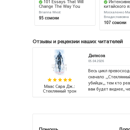
101 Essays That Will
Интенсивн
Change The Way You
китайского я
Think
начинающих
Brianna Wiest
Москаленко М
Владиславовна
95 сомони
107 сомони
Отзывы и рецензии наших читателей
Лола
22.07.2026
о советую читать
Потряса
,, а после ,,Клинок
офисе Ки
 хочет бурю эмоций, так
которая 
Мария Ремарк:
о и с чем ...
→
всем, кт
Возлюби ближнего
своего (М)
Помощь
Допо