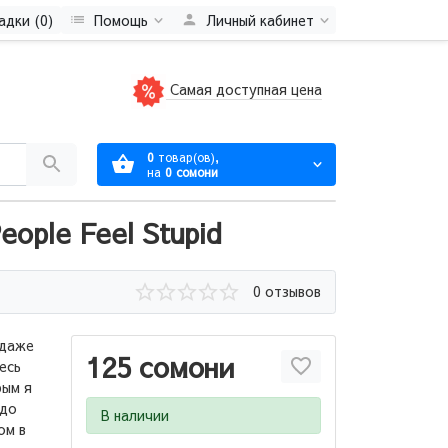
адки (0)
Помощь
Личный кабинет
Самая доступная цена
0
товар(ов),
на
0 сомони
ople Feel Stupid
0 отзывов
 даже
125 сомони
есь
рым я
 до
В наличии
ом в