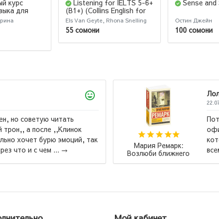
ый курс
Listening for IELTS 5-6+
Sense and S
зыка для
(B1+) (Collins English for
Exams) Second Edition
арина
Els Van Geyte, Rhona Snelling
Остин Джейн
55 сомони
100 сомони
ющий роман! Мне его порекомендовали в
тобз, спасибо вам! Это та самая книга,
обняла меня и «поняла». Рекомендую
Маас Сара Дж
о уезжает из родного места...
→
Стеклянный т
лнительно
Мой кабинет