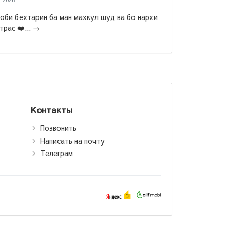
 бехтарин ба ман махкул шуд ва бо нархи
с ❤️...
→
Ремарк Эрих 
Три товарищ
Контакты
Позвонить
Написать на почту
Телеграм