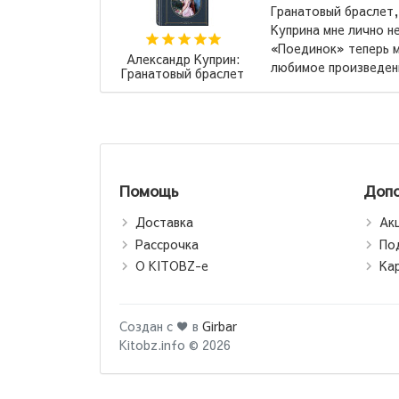
ть
Гранатовый браслет, Су
инок
Куприна мне лично не по
оций, так
«Поединок» теперь моё 
Александр Куприн:
любимое произведение! 
Гранатовый браслет
Помощь
Допо
Доставка
Ак
Рассрочка
По
О KITOBZ-е
Ка
Создан с ♥ в
Girbar
Kitobz.info © 2026