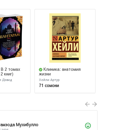
 В 2 томах
Клиника: анатомия
Герой наш
2 книг)
жизни
и Дэвид
Хейли Артур
Лермонтов Мих
71 сомони
37 сомони
зода Мухибулло
26