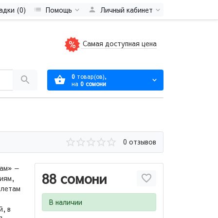
адки (0)
Помощь
Личный кабинет
Самая доступная цена
0
товар(ов),
на
0 сомони
0 отзывов
кам» —
88 сомони
иям,
злетам
В наличии
й, в