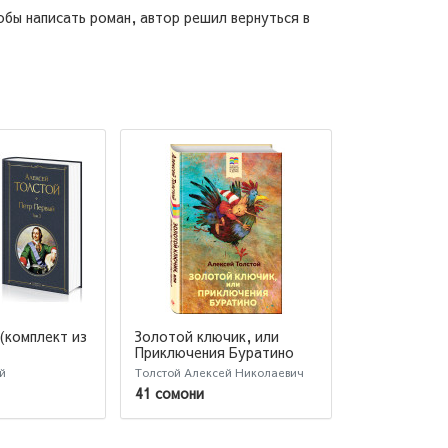
тобы написать роман, автор решил вернуться в
(комплект из
Золотой ключик, или
Золотой клю
Приключения Буратино
Приключени
й
Толстой Алексей Николаевич
Алексей Толст
41 сомони
42 сомони