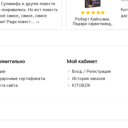
ламифь и другие повести
нравились. Но вот повесть
Китоби
самое, самое, самое
дастра
Роберт Кийосаки:
Ради повест...
→
Падари сарватманд,
падари фақир /
Богатый папа, бедный
папа (jahon.tj)
лнительно
Мой кабинет
ции
Вход / Регистрация
дарочные сертификаты
История заказов
рта сайта
KITOBZIK