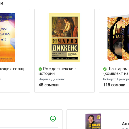
ии
яющих солнц
Рождественские
Шантарам.
истории
(комплект из 
д
Чарльз Диккенс
Робертс Грегор
48 сомони
118 сомони
Ахтам
09.07.20