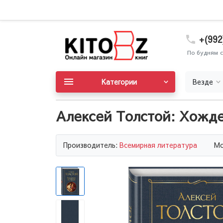
+(992
По будням с
Категории
Везде
Алексей Толстой: Хожде
Производитель:
Всемирная литература
Мо